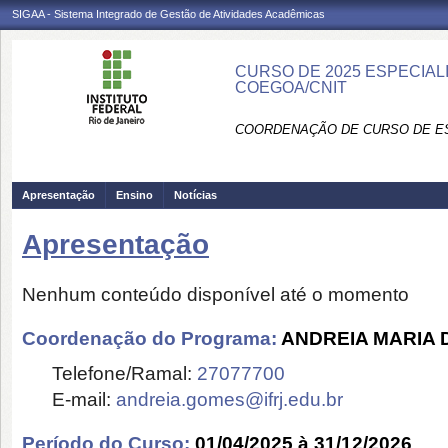
SIGAA - Sistema Integrado de Gestão de Atividades Acadêmicas
CURSO DE 2025 ESPECIAL
COEGOA/CNIT
COORDENAÇÃO DE CURSO DE ES
Apresentação
Ensino
Notícias
Apresentação
Nenhum conteúdo disponível até o momento
Coordenação do Programa:
ANDREIA MARIA
Telefone/Ramal:
27077700
E-mail:
andreia.gomes@ifrj.edu.br
Período do Curso:
01/04/2025 à 31/12/2026