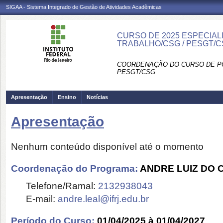
SIGAA - Sistema Integrado de Gestão de Atividades Acadêmicas
CURSO DE 2025 ESPECIA
TRABALHO/CSG / PESGT/
COORDENAÇÃO DO CURSO DE P
PESGT/CSG
Apresentação
Ensino
Notícias
Apresentação
Nenhum conteúdo disponível até o momento
Coordenação do Programa:
ANDRE LUIZ DO 
Telefone/Ramal:
2132938043
E-mail:
andre.leal@ifrj.edu.br
Período do Curso:
01/04/2025 à 01/04/2027