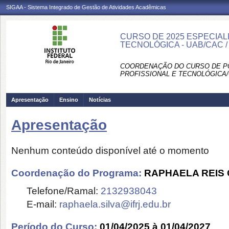
SIGAA - Sistema Integrado de Gestão de Atividades Acadêmicas
CURSO DE 2025 ESPECIAL
TECNOLÓGICA - UAB/CAC 
COORDENAÇÃO DO CURSO DE P
PROFISSIONAL E TECNOLÓGICA/
Apresentação
Ensino
Notícias
Apresentação
Nenhum conteúdo disponível até o momento
Coordenação do Programa:
RAPHAELA REIS
Telefone/Ramal:
2132938043
E-mail:
raphaela.silva@ifrj.edu.br
Período do Curso:
01/04/2025 à 01/04/2027