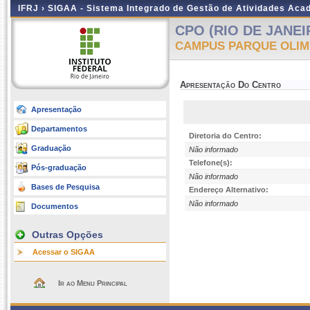
IFRJ ›
SIGAA - Sistema Integrado de Gestão de Atividades Aca
CPO (RIO DE JANEI
CAMPUS PARQUE OLIM
Apresentação Do Centro
Apresentação
Departamentos
Diretoria do Centro:
Graduação
Não informado
Telefone(s):
Pós-graduação
Não informado
Bases de Pesquisa
Endereço Alternativo:
Não informado
Documentos
Outras Opções
Acessar o SIGAA
Ir ao Menu Principal