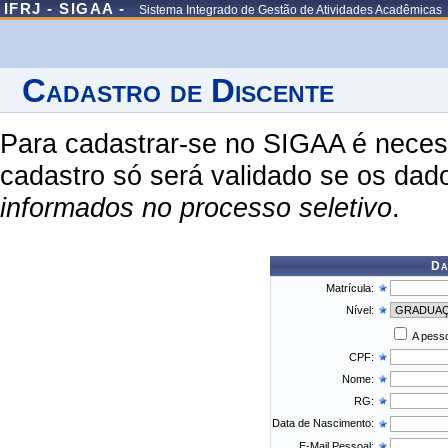
IFRJ - SIGAA -
Sistema Integrado de Gestão de Atividades Acadêmicas
Cadastro de Discente
Para cadastrar-se no SIGAA é necess
cadastro só será validado se os dad
informados no processo seletivo
.
Da
Matrícula:
Nível:
A pesso
CPF:
Nome:
RG:
Data de Nascimento:
E-Mail Pessoal: