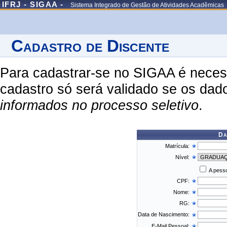
IFRJ - SIGAA -
Sistema Integrado de Gestão de Atividades Acadêmicas
Cadastro de Discente
Para cadastrar-se no SIGAA é necess
cadastro só será validado se os dad
informados no processo seletivo
.
Da
Matrícula:
Nível:
A pesso
CPF:
Nome:
RG:
Data de Nascimento:
E-Mail Pessoal: